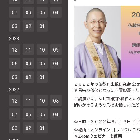
07
06
05
04
03
02
01
2023
12
11
10
09
08
06
05
04
03
02
01
２０２２年の仏教死生観研究会 公
2022
真言宗の僧侶となった玉置妙憂（た
ご講演では、なぜ看護師×僧侶とい
12
11
10
08
問いかけるような形でお話しいただ
07
06
05
04
◎日時：２０２２年６月１３日（月
03
02
01
◎場所：オンライン
【リンクはこ
※Zoomウェビナーを使用