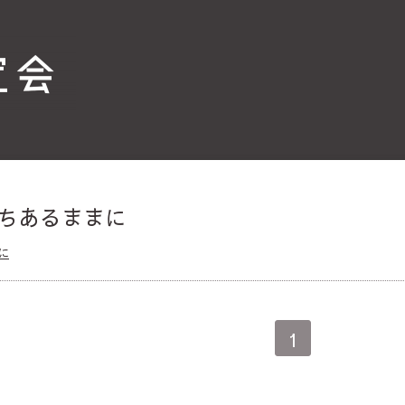
ちあるままに
に
1