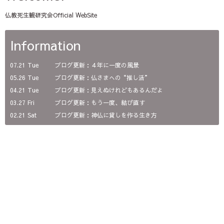
仏教死生観研究会Official WebSite
Information
07.21 Tue
ブログ更新：４年に一度の風景
05.26 Tue
ブログ更新：仏さまへの“推し活”
04.21 Tue
ブログ更新：見えぬけれどもあるんだよ
03.27 Fri
ブログ更新：もう一度、結び直す
02.21 Sat
ブログ更新：神仏に貸しを作る生き方