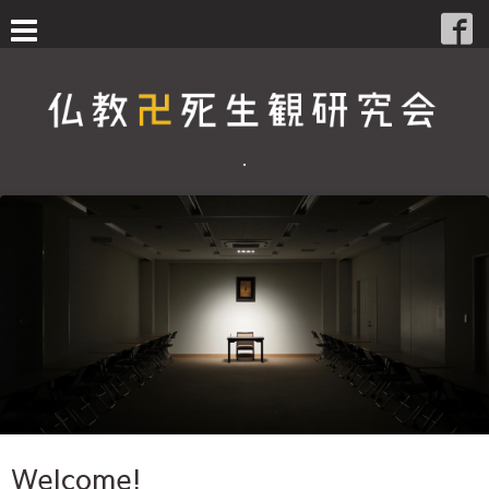
・
Welcome!