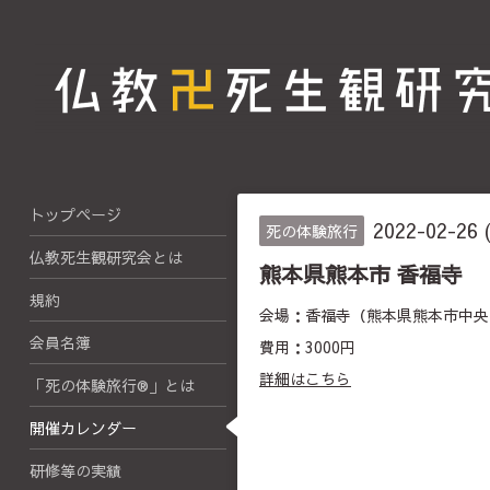
トップページ
2022-02-26 
死の体験旅行
仏教死生観研究会とは
熊本県熊本市 香福寺
規約
会場：香福寺（熊本県熊本市中央区
会員名簿
費用：3000円
詳細はこちら
「死の体験旅行®」とは
開催カレンダー
研修等の実績