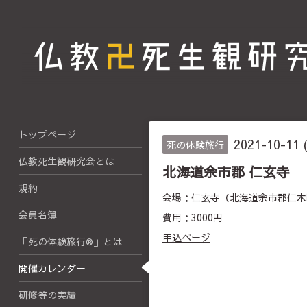
トップページ
2021-10-11 
死の体験旅行
仏教死生観研究会とは
北海道余市郡 仁玄寺
規約
会場：仁玄寺（北海道余市郡仁木町
会員名簿
費用：3000円
申込ページ
「死の体験旅行®」とは
開催カレンダー
研修等の実績